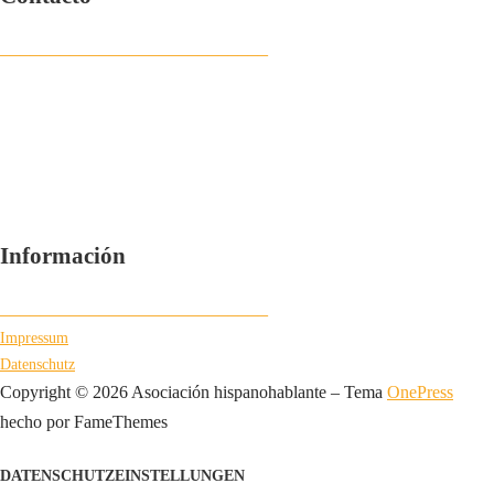
___________________________
Despertar e.V.
Postfach 11 02 14
97029 Würzburg
info@despertar.de
Información
___________________________
Impressum
Datenschutz
Copyright © 2026 Asociación hispanohablante
–
Tema
OnePress
hecho por FameThemes
DATENSCHUTZEINSTELLUNGEN