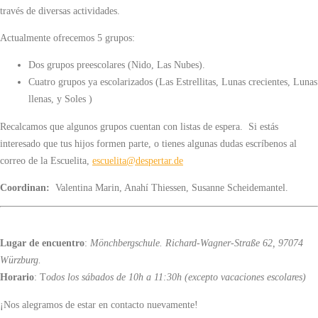
través de diversas actividades.
Actualmente ofrecemos 5 grupos:
Dos grupos preescolares (Nido, Las Nubes).
Cuatro grupos ya escolarizados (Las Estrellitas, Lunas crecientes, Lunas
llenas, y Soles )
Recalcamos que algunos grupos cuentan con listas de espera. Si estás
interesado que tus hijos formen parte, o tienes algunas dudas escríbenos al
correo de la Escuelita,
escuelita@despertar.de
Coordinan:
Valentina Marin, Anahí Thiessen, Susanne Scheidemantel
.
Lugar de encuentro
:
Mönchbergschule. Richard-Wagner-Straße 62, 97074
Würzburg.
Horario
: T
odos los sábados de 10h a 11:30h (excepto vacaciones escolares)
¡Nos alegramos de estar en contacto nuevamente!